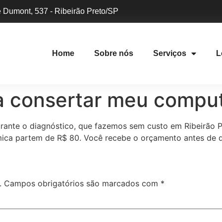
 Dumont, 537 - Ribeirão Preto/SP
Home
Sobre nós
Serviços
L
a consertar meu compu
urante o diagnóstico, que fazemos sem custo em Ribeirão 
rmica partem de R$ 80. Você recebe o orçamento antes de q
.
Campos obrigatórios são marcados com
*