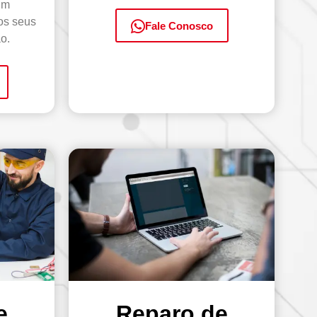
um
os seus
Fale Conosco
o.
e
Reparo de