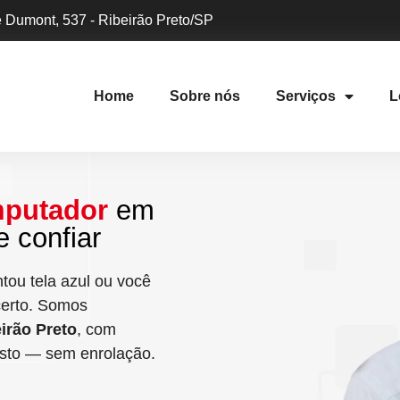
 Dumont, 537 - Ribeirão Preto/SP
Home
Sobre nós
Serviços
L
mputador
em
 confiar
tou tela azul ou você
certo. Somos
irão Preto
, com
usto — sem enrolação.