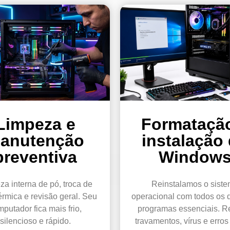
Limpeza e
Formataçã
anutenção
instalação
preventiva
Window
za interna de pó, troca de
Reinstalamos o sist
érmica e revisão geral. Seu
operacional com todos os d
putador fica mais frio,
programas essenciais. R
silencioso e rápido.
travamentos, vírus e erros