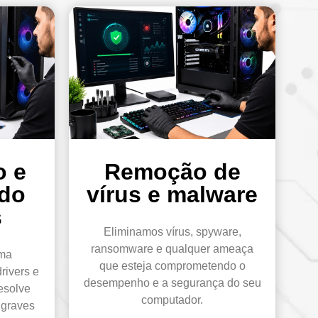
o e
Remoção de
 do
vírus e malware
s
Eliminamos vírus, spyware,
ransomware e qualquer ameaça
ema
que esteja comprometendo o
rivers e
desempenho e a segurança do seu
esolve
computador.
 graves