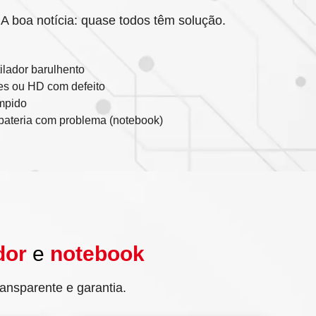
A boa notícia: quase todos têm solução.
lador barulhento
es ou HD com defeito
mpido
 bateria com problema (notebook)
dor
e
notebook
nsparente e garantia.