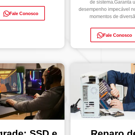
de sistema.Garanta 
desempenho impecável n
Fale Conosco
momentos de diversã
Fale Conosco
rade: SSD e
Reparo d