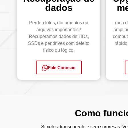
dados
m
Perdeu fotos, documentos ou
Troca d
arquivos importantes?
amplia
Recuperamos dados de HDs,
computa
SSDs e pendrives com defeito
rápido
físico ou lógico.
Fale Conosco
Como funci
Simples, transparente e sem surpresas. Ve