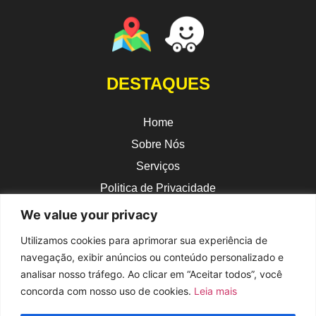
DESTAQUES
Home
Sobre Nós
Serviços
Politica de Privacidade
We value your privacy
CONTATO
Utilizamos cookies para aprimorar sua experiência de
contato@hotmicros.info
navegação, exibir anúncios ou conteúdo personalizado e
(16) 99715-8411
analisar nosso tráfego. Ao clicar em “Aceitar todos”, você
concorda com nosso uso de cookies.
Leia mais
(16) 3941-5393